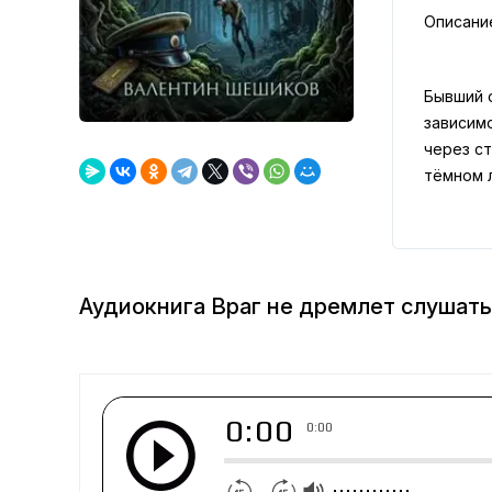
Описани
Бывший 
зависимо
через ст
тёмном л
Аудиокнига Враг не дремлет слушать
0:00
0:00