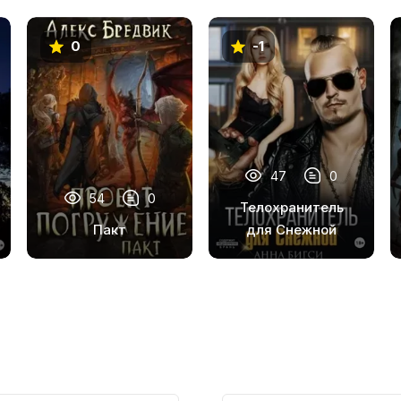
0
-1
47
0
54
0
Телохранитель
Пакт
для Снежной