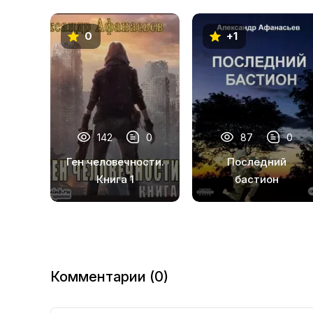
0
+1
142
0
87
0
Ген человечности.
Последний
Книга 1
бастион
Комментарии (0)