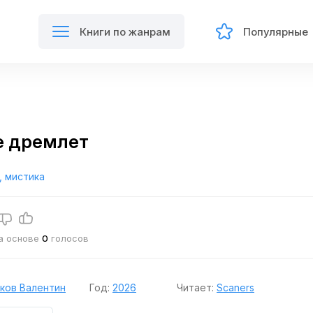
Книги по жанрам
Популярные
е дремлет
, мистика
на основе
0
голосов
ков Валентин
Год:
2026
Читает:
Scaners