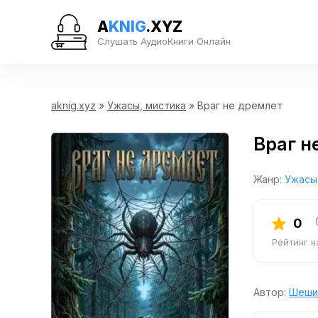
A
KNIG
.XYZ
Слушать АудиоКниги Онлайн
aknig.xyz
»
Ужасы, мистика
» Враг не дремлет
Враг н
Жанр:
Ужасы
0
Рейтинг 
Автор:
Шеши