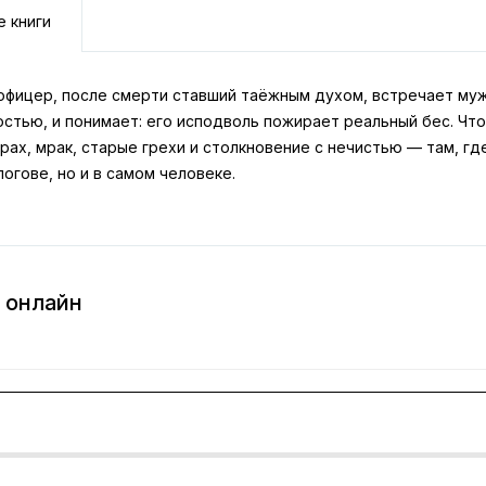
е книги
офицер, после смерти ставший таёжным духом, встречает муж
стью, и понимает: его исподволь пожирает реальный бес. Что
рах, мрак, старые грехи и столкновение с нечистью — там, гд
огове, но и в самом человеке.
 онлайн