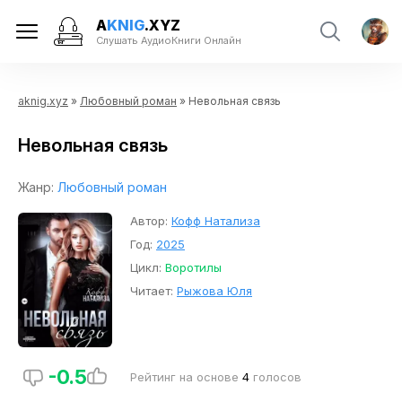
A
KNIG
.XYZ
Слушать АудиоКниги Онлайн
aknig.xyz
»
Любовный роман
» Невольная связь
Невольная связь
Жанр:
Любовный роман
Автор:
Кофф Натализа
Год:
2025
Цикл:
Воротилы
Читает:
Рыжова Юля
-0.5
Рейтинг на основе
4
голосов