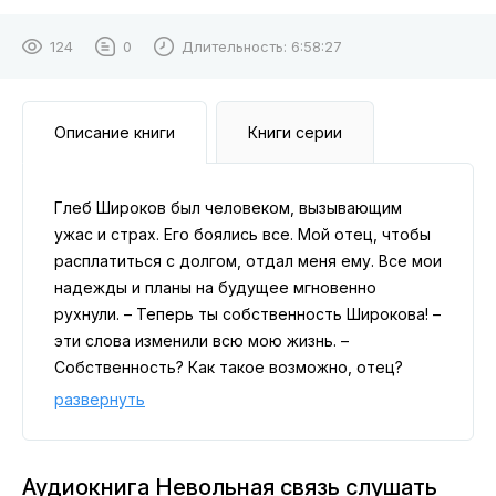
124
0
Длительность:
6:58:27
Описание книги
Книги серии
Глеб Широков был человеком, вызывающим
ужас и страх. Его боялись все. Мой отец, чтобы
расплатиться с долгом, отдал меня ему. Все мои
надежды и планы на будущее мгновенно
рухнули. – Теперь ты собственность Широкова! –
эти слова изменили всю мою жизнь. –
Собственность? Как такое возможно, отец?
Разве…, – я была ошеломлена, полагая, что
развернуть
сильнее ударить невозможно. Я ошибалась.
Паника, ледяная и липкая, охватила меня. Я была
в полном потрясении. – Я ему задолжал, –
Аудиокнига Невольная связь слушать