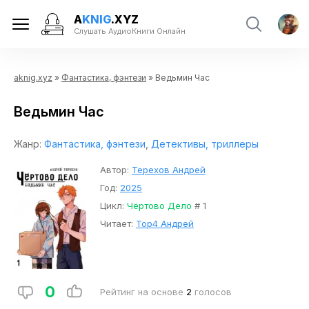
A
KNIG
.XYZ
Слушать АудиоКниги Онлайн
aknig.xyz
»
Фантастика, фэнтези
» Ведьмин Час
Ведьмин Час
Жанр:
Фантастика, фэнтези
,
Детективы, триллеры
Автор:
Терехов Андрей
Год:
2025
Цикл:
Чёртово Дело
# 1
Читает:
Тор4 Андрей
0
Рейтинг на основе
2
голосов