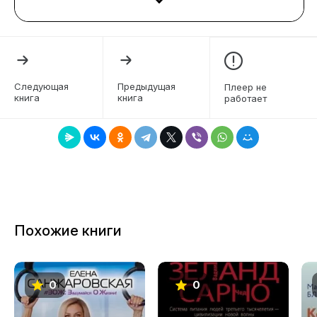
• получишь готовую систему простых
4
видеотренировок.
Пошаговая авторская система мини-упражнений
5
уже помогла 620 тысячам девушек и женщин.
6
Она может стать достойной альтернативой
Следующая
Предыдущая
Плеер не
косметологам, спортзалам и аптечным
книга
книга
работает
7
средствам. Готова попробовать?
8
Книга в твердой обложке. Не является
медицинским учебником. Любые рекомендации
9
необходимо согласовывать с лечащим врачом.
10
11
Похожие книги
12
13
0
0
14