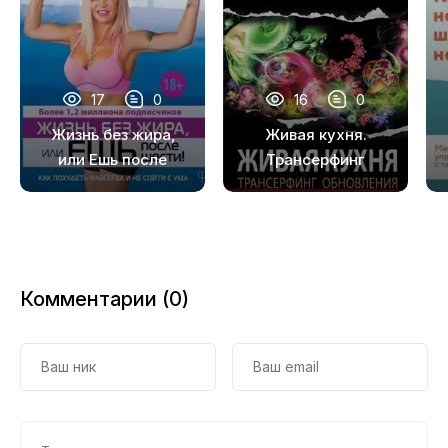
15
16
17
17
0
16
0
18
Жизнь без жира,
Живая кухня.
19
или Ешь после
Трансерфинг
шести! Как
обновления
20
похудеть
21
навсегда и не
сойти с ума
22
Комментарии (0)