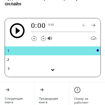
встреча с существом из легенд. Существом,
онлайн
которое предложило мне сделку… Осталось
понять, какую цену мне придется за нее
заплатить и смогу ли я от нее отказаться?
0:00
0:00
1
2
3
4
5
6
Следующая
Предыдущая
Плеер не
книга
книга
работает
7