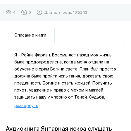
4
0
Длительность:
16:52:13
Описание книги
Я – Рейна Фариан. Восемь лет назад моя жизнь
была предопределена, когда меня отдали на
обучение в храм Богини света. План был прост: я
должна была пройти испытания, доказать свою
преданность Богине и стать жрицей. Получить
почет, уважение и право с мечом и магией
защищать нашу Империю от Теней. Судьба,
конечно, решила надо мной посмеяться. Когда я
развернуть
вошла в покинутый храм древней богини, то не
думала, что могу не вернуться оттуда прежней.
Там, в темноте древних катакомб, меня ждала
Аудиокнига Янтарная искра слушать