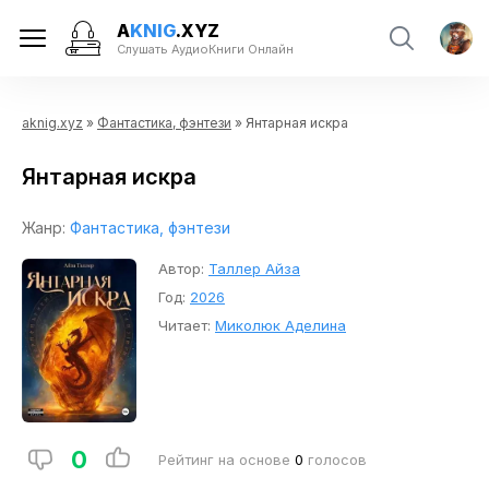
A
KNIG
.XYZ
Слушать АудиоКниги Онлайн
aknig.xyz
»
Фантастика, фэнтези
» Янтарная искра
Янтарная искра
Жанр:
Фантастика, фэнтези
Автор:
Таллер Айза
Год:
2026
Читает:
Миколюк Аделина
0
Рейтинг на основе
0
голосов