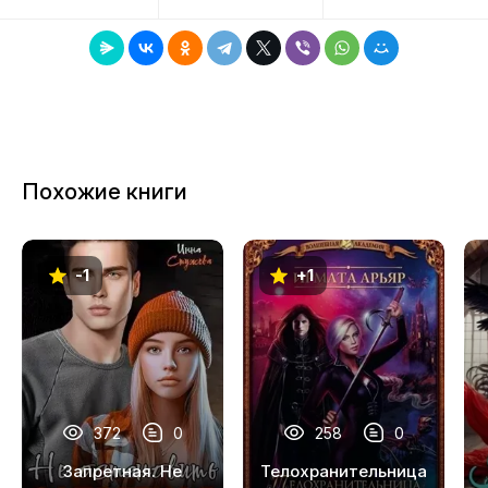
8
9
10
11
Похожие книги
12
13
-1
+1
14
15
16
17
372
0
258
0
18
Запретная. Не
Телохранительница