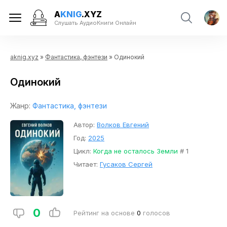
A
KNIG
.XYZ
Слушать АудиоКниги Онлайн
aknig.xyz
»
Фантастика, фэнтези
» Одинокий
Одинокий
Жанр:
Фантастика, фэнтези
Автор:
Волков Евгений
Год:
2025
Цикл:
Когда не осталось Земли
# 1
Читает:
Гусаков Сергей
0
Рейтинг на основе
0
голосов