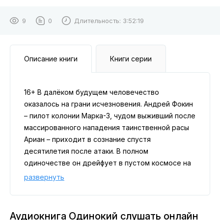
9
0
Длительность:
3:52:19
Описание книги
Книги серии
16+ В далёком будущем человечество
оказалось на грани исчезновения. Андрей Фокин
– пилот колонии Марка-3, чудом выживший после
массированного нападения таинственной расы
Ариан – приходит в сознание спустя
десятилетия после атаки. В полном
одиночестве он дрейфует в пустом космосе на
заброшенном военном корабле «Перун». Его
развернуть
дом – Земля – давно уничтожен. Оставшись без
цели и поддержки, Андрей сталкивается с
жестокими реальностями: Альянс, бывший
Аудиокнига Одинокий слушать онлайн