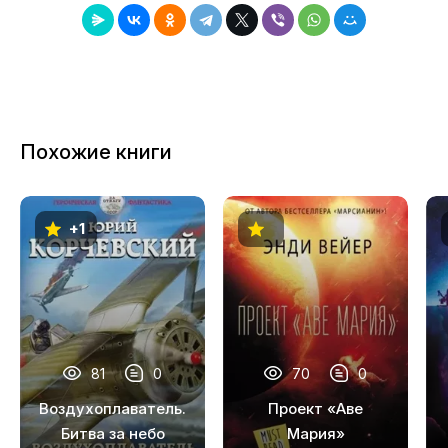
8
9
10
11
Похожие книги
12
13
+1
14
15
16
17
81
0
70
0
18
Воздухоплаватель.
Проект «Аве
19
Битва за небо
Мария»