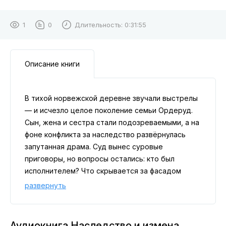
1
0
Длительность:
0:31:55
Описание книги
В тихой норвежской деревне звучали выстрелы
— и исчезло целое поколение семьи Ордеруд.
Сын, жена и сестра стали подозреваемыми, а на
фоне конфликта за наследство развёрнулась
запутанная драма. Суд вынес суровые
приговоры, но вопросы остались: кто был
исполнителем? Что скрывается за фасадом
идеальной семейной фермы? История до сих
развернуть
пор пугает, интригует и заставляет сомневаться
в окончательной версии событий
Аудиокнига Наследство и измена