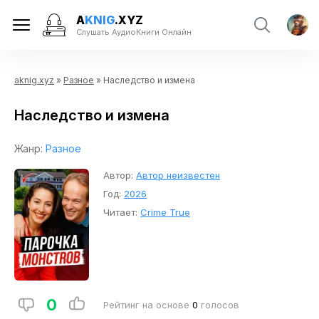
A
KNIG
.XYZ
Слушать АудиоКниги Онлайн
aknig.xyz
»
Разное
» Наследство и измена
Наследство и измена
Жанр:
Разное
Автор:
Автор неизвестен
Год:
2026
Читает:
Crime True
0
Рейтинг на основе
0
голосов