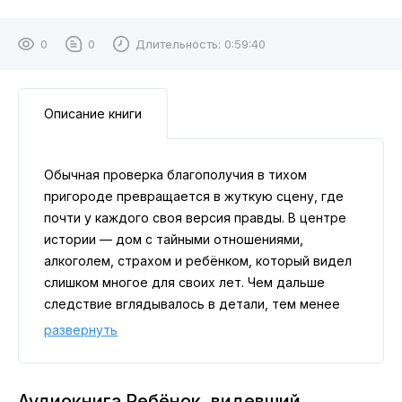
0
0
Длительность:
0:59:40
Описание книги
Обычная проверка благополучия в тихом
пригороде превращается в жуткую сцену, где
почти у каждого своя версия правды. В центре
истории — дом с тайными отношениями,
алкоголем, страхом и ребёнком, который видел
слишком многое для своих лет. Чем дальше
следствие вглядывалось в детали, тем менее
правдоподобной казалась первая версия
развернуть
событий. И именно свидетельство того, кого
взрослые обычно не слушают, стало самым
важным.
Аудиокнига Ребёнок, видевший