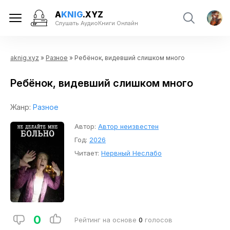
A
KNIG
.XYZ
Слушать АудиоКниги Онлайн
aknig.xyz
»
Разное
» Ребёнок, видевший слишком много
Ребёнок, видевший слишком много
Жанр:
Разное
Автор:
Автор неизвестен
Год:
2026
Читает:
Нервный Неслабо
0
Рейтинг на основе
0
голосов