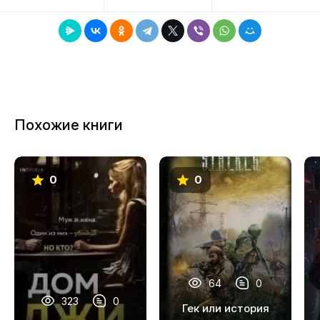
8
9
10
11
Похожие книги
12
13
0
0
14
15
16
17
64
0
18
323
0
Гек или история