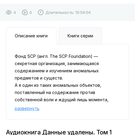
4
0
Длительность:
10:59:04
Описание книги
Книги серии
Фонд SCP (англ. The SCP Foundation) —
секретная организация, занимающаяся
содержанием и изучением аномальных
предметов и существ.
А я один из таких аномальных объектов,
поставленный на содержание против
собственной воли и ждущий лишь момента,
когда Фонд ошибётся снова.
развернуть
Аудиокнига Данные удалены. Том 1