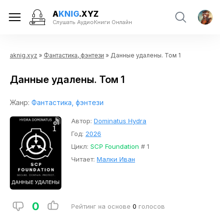
A
KNIG
.XYZ
Слушать АудиоКниги Онлайн
aknig.xyz
»
Фантастика, фэнтези
» Данные удалены. Том 1
Данные удалены. Том 1
Жанр:
Фантастика, фэнтези
Автор:
Dominatus Hydra
Год:
2026
Цикл:
SCP Foundation
# 1
Читает:
Малки Иван
0
Рейтинг на основе
0
голосов