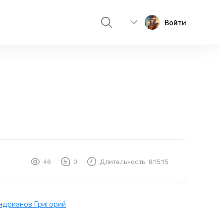
Войти
46
0
Длительность:
8:15:15
ндрианов Григорий