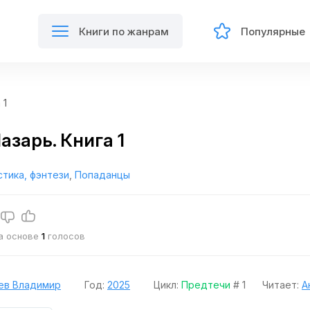
Книги по жанрам
Популярные
 1
азарь. Книга 1
тика, фэнтези
,
Попаданцы
на основе
1
голосов
ев Владимир
Год:
2025
Цикл:
Предтечи
# 1
Читает:
А