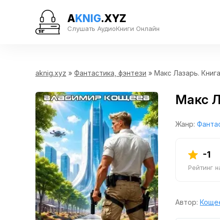
A
KNIG
.XYZ
Слушать АудиоКниги Онлайн
aknig.xyz
»
Фантастика, фэнтези
» Макс Лазарь. Книга
Макс Л
Жанр:
Фантас
-1
Рейтинг 
Автор:
Коще