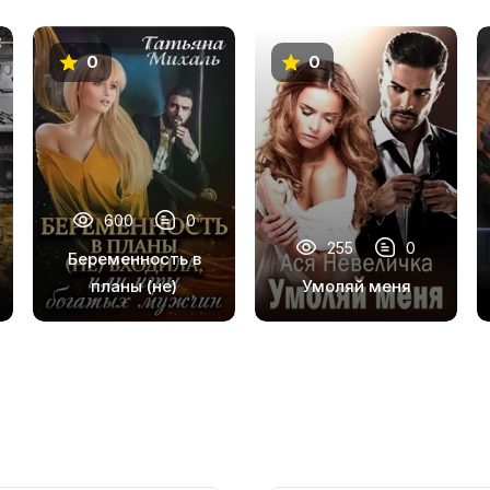
0
0
600
0
255
0
Беременность в
планы (не)
Умоляй меня
входила, или игры
богатых мужчин