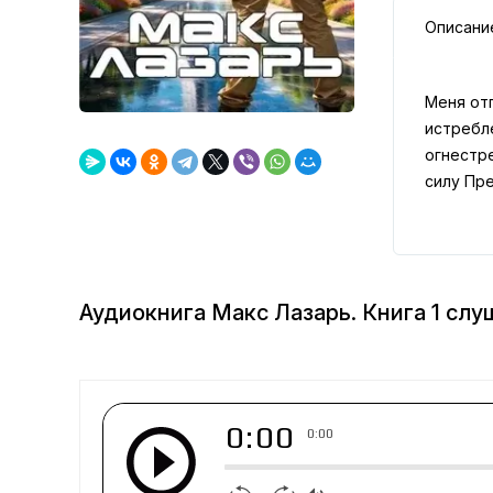
Описани
Меня отп
истребле
огнестр
силу Пре
Аудиокнига Макс Лазарь. Книга 1 слу
0:00
0:00