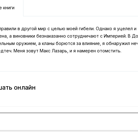
е книги
равили в другой мир с целью моей гибели. Однако я уцелел и
на, а виновники безнаказанно сотрудничают с Империей. В До
ельным оружием, а кланы борются за влияние, я обнаружил н
дтеч. Меня зовут Макс Лазарь, и я намерен отомстить.
шать онлайн