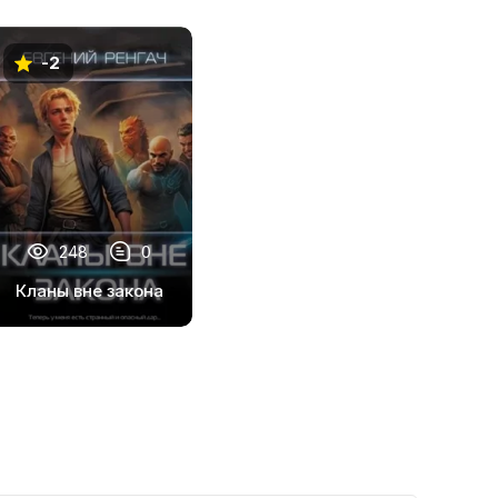
-2
248
0
Кланы вне закона