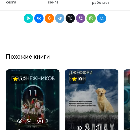
души одной из пропавших, он внезапно получает
книга
книга
работает
7
знак: это дело может быть как-то связано с его
8
далеким прошлым. Проблема в том, что из-за
травмы головы у него практически не осталось
9
воспоминаний о тех временах…
10
11
Похожие книги
+2
0
154
0
78
0