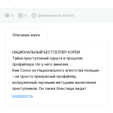
3
0
Длительность:
8:41:45
Описание книги
НАЦИОНАЛЬНЫЙ БЕСТСЕЛЛЕР КОРЕИ.
Тайна преступлений скрыта в прошлом
профайлера. Но у него амнезия…
Ким Сонхо из Национального агентства полиции
– не просто прекрасный профайлер,
вооруженный научными методами вычисления
преступников. Он также блестяще ведет
допросы подозреваемых, с помощью
развернуть
продуманных психологических ходов
подталкивая их к признанию вины. Но от
проколов не застрахован даже такой