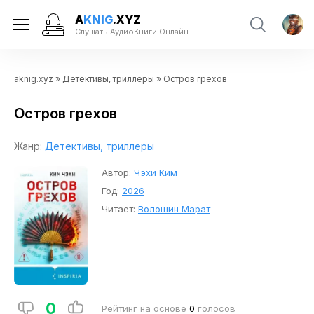
A
KNIG
.XYZ
Слушать АудиоКниги Онлайн
aknig.xyz
»
Детективы, триллеры
» Остров грехов
Остров грехов
Жанр:
Детективы, триллеры
Автор:
Чэхи Ким
Год:
2026
Читает:
Волошин Марат
0
Рейтинг на основе
0
голосов