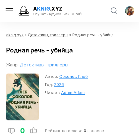
A
KNIG
.XYZ
Слушать АудиоКниги Онлайн
aknig.xyz
»
Детективы, триллеры
» Родная речь - убийца
Родная речь - убийца
Жанр:
Детективы, триллеры
Автор:
Соколов Глеб
Год:
2026
Читает:
Adam Adam
0
Рейтинг на основе
0
голосов