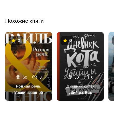
Похожие книги
0
0
50
0
50
0
Родная речь.
Дневник кота-
Уроки изящной
убийцы. Все
словесности
истории