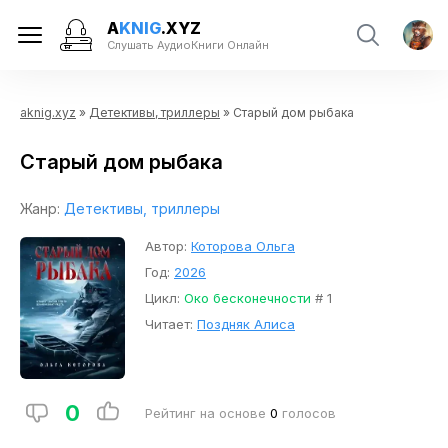
A
KNIG
.XYZ
Слушать АудиоКниги Онлайн
aknig.xyz
»
Детективы, триллеры
» Старый дом рыбака
Старый дом рыбака
Жанр:
Детективы, триллеры
Автор:
Которова Ольга
Год:
2026
Цикл:
Око бесконечности
# 1
Читает:
Поздняк Алиса
0
Рейтинг на основе
0
голосов