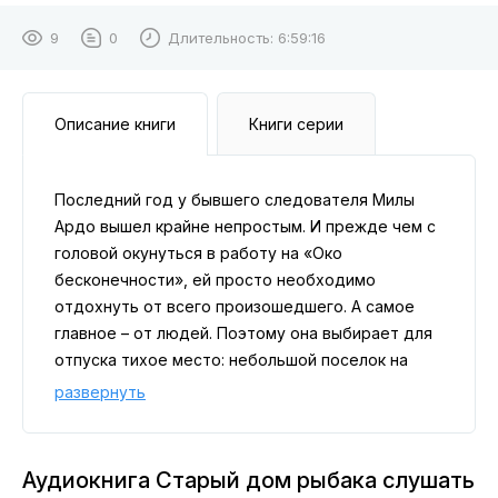
9
0
Длительность:
6:59:16
Описание книги
Книги серии
Последний год у бывшего следователя Милы
Ардо вышел крайне непростым. И прежде чем с
головой окунуться в работу на «Око
бесконечности», ей просто необходимо
отдохнуть от всего произошедшего. А самое
главное – от людей. Поэтому она выбирает для
отпуска тихое место: небольшой поселок на
берегу Балтийского моря.Но потусторонний мир
развернуть
никогда не отпускает того, кто хоть раз с ним
соприкоснулся. Старый дом рыбака уже не один
десяток лет хранит страшный секрет, и любому,
Аудиокнига Старый дом рыбака слушать
кто поселится в нем, грозит смертельная