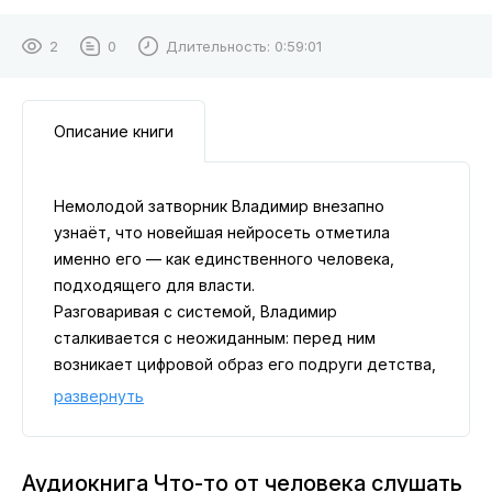
2
0
Длительность:
0:59:01
Описание книги
Немолодой затворник Владимир внезапно
узнаёт, что новейшая нейросеть отметила
именно его — как единственного человека,
подходящего для власти.
Разговаривая с системой, Владимир
сталкивается с неожиданным: перед ним
возникает цифровой образ его подруги детства,
давно ушедшей из жизни.
развернуть
Но чем обернётся эта встреча? И у кого из них
ещё сохранилось то самое… хрупкое…
человеческое?
Аудиокнига Что-то от человека слушать