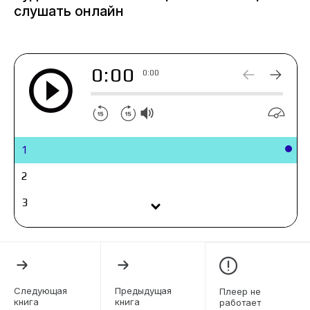
разом делать неправильный выбор?
слушать онлайн
0:00
0:00
1
2
3
4
5
6
Следующая
Предыдущая
Плеер не
книга
книга
работает
7