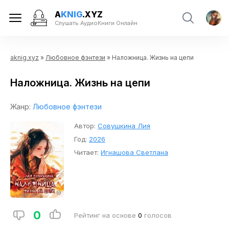
A
KNIG
.XYZ
Слушать АудиоКниги Онлайн
aknig.xyz
»
Любовное фэнтези
» Наложница. Жизнь на цепи
Наложница. Жизнь на цепи
Жанр:
Любовное фэнтези
Автор:
Совушкина Лия
Год:
2026
Читает:
Игнашова Светлана
0
Рейтинг на основе
0
голосов