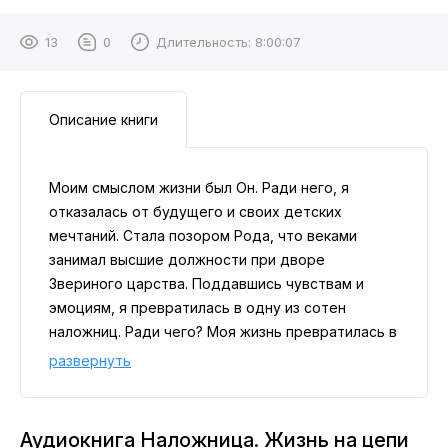
13
0
Длительность:
8:00:07
Описание книги
Моим смыслом жизни был Он. Ради него, я
отказалась от будущего и своих детских
мечтаний. Стала позором Рода, что веками
занимал высшие должности при дворе
Звериного царства. Поддавшись чувствам и
эмоциям, я превратилась в одну из сотен
наложниц. Ради чего? Моя жизнь превратилась в
драгоценную темницу из правил, однако так и
развернуть
не принесла мне счастья. Может, второй шанс
дан мне именно для этого? Обрести свободу,
недоступную прежде, или же я обречена раз за
Аудиокнига Наложница. Жизнь на цепи