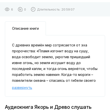
6
0
Длительность:
20:59:07
Описание книги
С древних времён мир сотрясается от эха
пророчества: «Пламя изгонит воду на сушу,
вода освободит землю, укротив пришедший
извне огонь, но земля иссушит воду до
последней капли, и тогда огонь вернётся, чтобы
поработить землю навеки». Когда-то морэги –
повелители океана – спасаясь от гибели своего
подводного мира, вышли на сушу и сразились с
развернуть
драконами, несущими человечеству разрушение
и рабство. Победа досталась морэгам, но цена
оказалась высока: изгнанные драконы затаились,
Аудиокнига Якорь и Древо слушать
а воины океана потеряли часть жизненной силы,