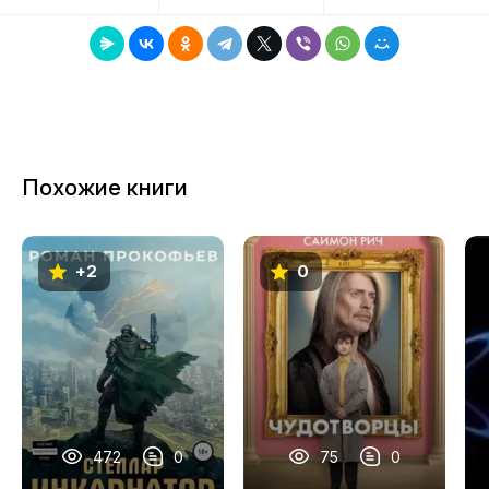
сложнейшие испытания, меняется, взрослеет и
8
находит в себе силу противостоять злу. Это
эпическая история о вечной борьбе света и
9
тьмы в самобытном, наполненном старинными
сказками и легендами мире, где героями не
10
рождаются, а становятся. Где даже самые
11
могущественные должны научиться любить,
Похожие книги
чтобы победить. Где вера, прощение и
12
верность становятся оружием сильнее любой
13
магии.
+2
0
14
15
16
17
18
472
0
75
0