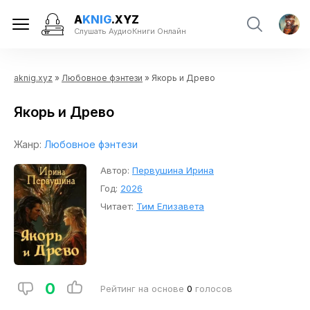
A
KNIG
.XYZ
Слушать АудиоКниги Онлайн
aknig.xyz
»
Любовное фэнтези
» Якорь и Древо
Якорь и Древо
Жанр:
Любовное фэнтези
Автор:
Первушина Ирина
Год:
2026
Читает:
Тим Елизавета
0
Рейтинг на основе
0
голосов