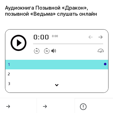
Аудиокнига Позывной «Дракон»,
позывной «Ведьма» слушать онлайн
0:00
0:00
1
2
3
4
5
6