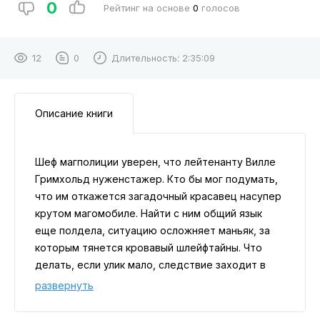
0
Рейтинг на основе
0
голосов
12
0
Длительность:
2:35:09
Описание книги
Шеф магполиции уверен, что лейтенанту Вилле
Гримхольд нуженстажер. Кто бы мог подумать,
что им откажется загадочный красавец насупер
крутом магомобиле. Найти с ним общий язык
еще полдела, ситуацию осложняет маньяк, за
которым тянется кровавый шлейфтайны. Что
делать, если улик мало, следствие заходит в
тупик, а стаже посылает такие лучезарные
развернуть
улыбки, что подкашиваются колени?