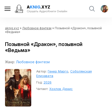
A
KNIG
.XYZ
Слушать АудиоКниги Онлайн
aknig.xyz
»
Любовное фэнтези
» Позывной «Дракон», позывной
«Ведьма»
Позывной «Дракон», позывной
«Ведьма»
Жанр:
Любовное фэнтези
Автор:
Генер Марго
,
Соболянская
Елизавета
Год:
2026
Читает:
Хохлов Денис