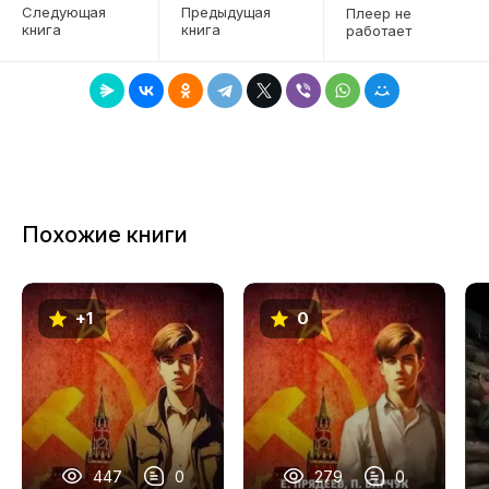
Следующая
Предыдущая
Плеер не
книга
книга
работает
7
8
9
10
11
Похожие книги
12
13
+1
0
14
15
16
447
0
279
0