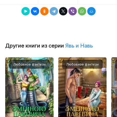
8
9
10
11
Другие книги из серии
Явь и Навь
12
13
Любовное фэнтези
Любовное фэнтези
14
15
16
17
18