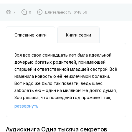
7
0
Длительность:
6:48:56
Описание книги
Книги серии
Зоя все свои семнадцать лет была идеальной
дочерью богатых родителей, понимающей
старшей и ответственной младшей сестрой. Всё
изменила новость о её неизлечимой болезни.
Вот надо же было так повезти, ведь шанс
заболеть ею – один на миллион! Не долго думая,
Зоя решила, что последний год проживет так,
как хочет сама – поступит в обычную школу и
развернуть
найдет настоящих друзей. Кто же знал, что этот
выбор приведет её к миру Навьи, магии и
первой несчастной любви? Впрочем, это всё
Аудиокнига Одна тысяча секретов