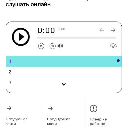
всего лишь небольшая часть её одной тысячи
слушать онлайн
секретов, которую она собралась хранить до
самого конца.
0:00
0:00
1
2
3
4
5
6
Следующая
Предыдущая
Плеер не
книга
книга
работает
7