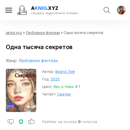
A
KNIG
.XYZ
Слушать АудиоКниги Онлайн
aknig.xyz
»
Любовное фэнтези
» Одна тысяча секретов
Одна тысяча секретов
Жанр:
Любовное фэнтези
Автор:
Виата Лия
Год:
2025
Цикл:
Явь и Навь
# 1
Читает:
Светик
0
Рейтинг на основе
0
голосов