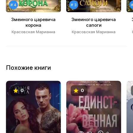
19
# 4
# 3
#
20
Змеиного царевича
Змеиного царевича
21
корона
сапоги
Красовская Марианна
Красовская Марианна
22
23
24
Похожие книги
25
26
0
0
27
28
29
30