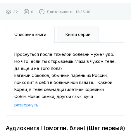
32
0
Длительность:
12:26:30
Описание книги
Книги серии
Проснуться после тяжёлой болезни – уже чудо.
Но что, если ты открываешь глаза в чужом теле,
да ещё и не того пола?
Евгений Соколов, обычный парень из России,
приходит в себя в больничной палате… Южной
Кореи, в теле семнадцатилетней кореянки
СоЫн. Новая семья, другой язык, куча
непонятных родственников и «бонусом» – гипс
развернуть
на ноге.
Теперь ему предстоит научиться жить заново:
изображать милую девочку, вспоминать чужое
Аудиокнига Помогли, блин! (Шаг первый)