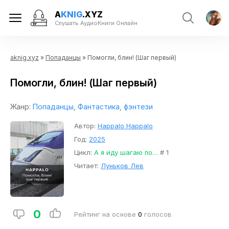
A
KNIG
.XYZ
Слушать АудиоКниги Онлайн
aknig.xyz
»
Попаданцы
» Помогли, блин! (Шаг первый)
Помогли, блин! (Шаг первый)
Жанр:
Попаданцы
,
Фантастика, фэнтези
Автор:
Happalo Happalo
Год:
2025
Цикл:
А я иду шагаю по…
# 1
Читает:
Луньков Лев
0
Рейтинг на основе
0
голосов