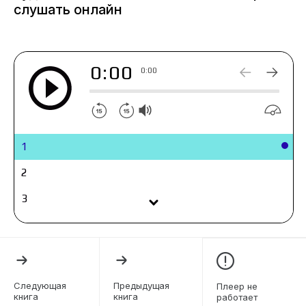
прошлое и как-то уживаться с собственным
слушать онлайн
шоком. Что это – шанс на новую жизнь или
жестокая шутка судьбы?
И это только шаг первый.
0:00
0:00
1
2
3
4
5
6
Следующая
Предыдущая
Плеер не
книга
книга
работает
7