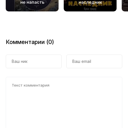
19
не напасть
наследник
20
21
22
Комментарии (0)
23
24
25
26
27