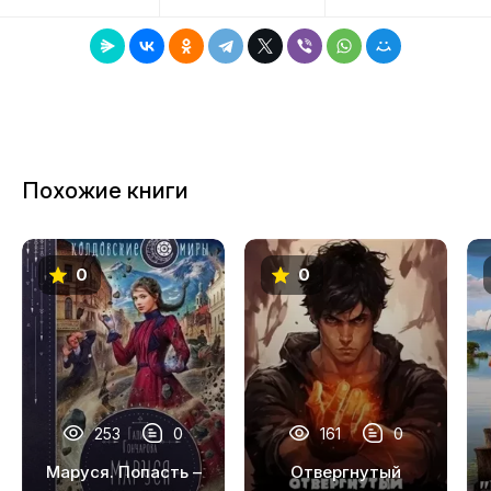
8
9
10
11
Похожие книги
12
13
0
0
14
15
16
17
253
0
161
0
18
Маруся. Попасть –
Отвергнутый