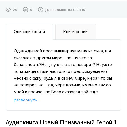
20
0
Длительность:
9:03:19
Описание книги
Книги серии
Однажды мой босс вышвырнул меня из окна, и я
оказался в другом мире… пф, ну что за
банальность?Нет, ну кто в это поверит? Неужто
попаданцы стали настолько предсказуемыми?
Честно скажу, будь я в своём мире, ни за что бы
не поверил, но… да, чёрт возьми, именно так со
мной и произошло.Босс оказался той ещё
сволочью, а я… я просто хотел лучшего. Может,
развернуть
мне не просто так дана вторая попытка?
Поэтому не буду отчаиваться, а засучу рукава и
окунусь с головой в прекрасный и
Аудиокнига Новый Призванный Герой 1
одновременно жуткий мир магии и меча!