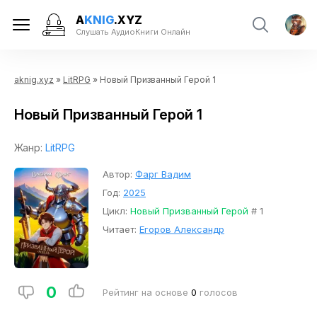
A
KNIG
.XYZ
Слушать АудиоКниги Онлайн
aknig.xyz
»
LitRPG
» Новый Призванный Герой 1
Новый Призванный Герой 1
Жанр:
LitRPG
Автор:
Фарг Вадим
Год:
2025
Цикл:
Новый Призванный Герой
# 1
Читает:
Егоров Александр
0
Рейтинг на основе
0
голосов