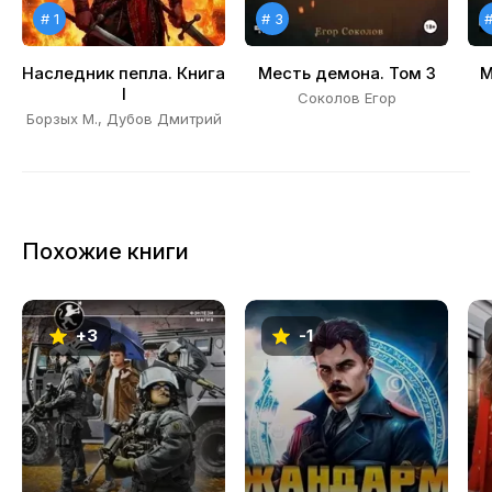
# 1
# 3
#
Наследник пепла. Книга
Месть демона. Том 3
М
I
Соколов Егор
Борзых М., Дубов Дмитрий
Похожие книги
+3
-1