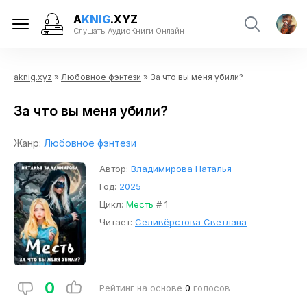
A
KNIG
.XYZ
Слушать АудиоКниги Онлайн
aknig.xyz
»
Любовное фэнтези
» За что вы меня убили?
За что вы меня убили?
Жанр:
Любовное фэнтези
Автор:
Владимирова Наталья
Год:
2025
Цикл:
Месть
# 1
Читает:
Селивёрстова Светлана
0
Рейтинг на основе
0
голосов