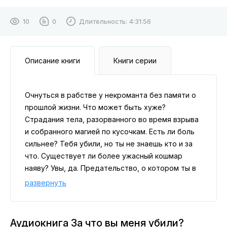
10
0
Длительность:
4:31:56
Описание книги
Книги серии
Очнуться в рабстве у некроманта без памяти о
прошлой жизни. Что может быть хуже?
Страдания тела, разорванного во время взрыва
и собранного магией по кусочкам. Есть ли боль
сильнее? Тебя убили, но ты не знаешь кто и за
что. Существует ли более ужасный кошмар
наяву? Увы, да. Предательство, о котором ты в
итоге вспомнишь!
развернуть
Аудиокнига За что вы меня убили?