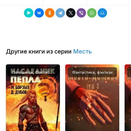
8
9
10
11
Другие книги из серии
Месть
12
13
Попаданцы, Фантастика, фэнтези
Фантастика, фэнтези
14