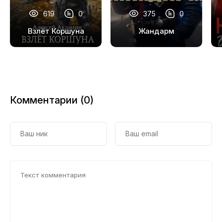
619
0
375
0
Взлёт Коршуна
Жандарм
Комментарии (0)