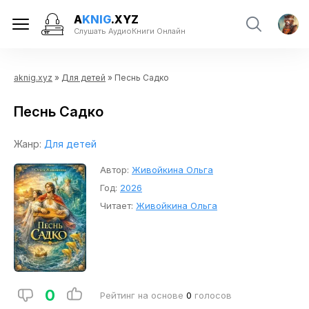
A
KNIG
.XYZ
Слушать АудиоКниги Онлайн
aknig.xyz
»
Для детей
» Песнь Садко
Песнь Садко
Жанр:
Для детей
Автор:
Живойкина Ольга
Год:
2026
Читает:
Живойкина Ольга
0
Рейтинг на основе
0
голосов