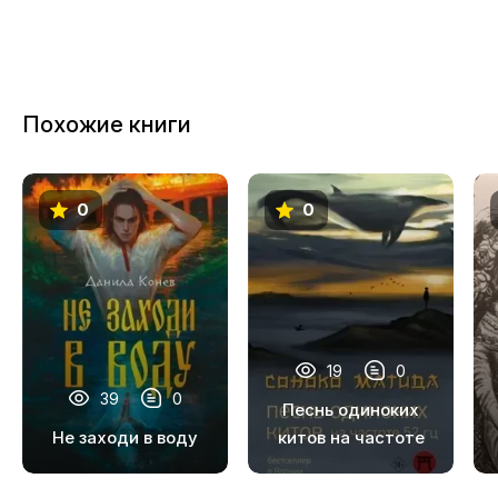
Похожие книги
0
0
19
0
39
0
Песнь одиноких
Не заходи в воду
китов на частоте
52 Гц