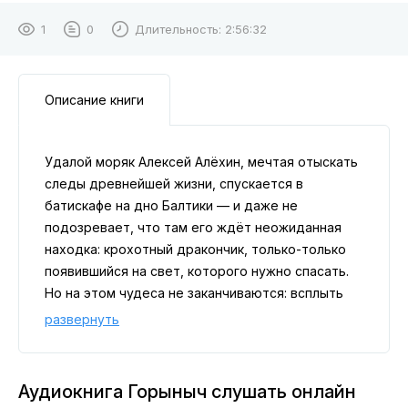
1
0
Длительность:
2:56:32
Описание книги
Удалой моряк Алексей Алёхин, мечтая отыскать
следы древнейшей жизни, спускается в
батискафе на дно Балтики — и даже не
подозревает, что там его ждёт неожиданная
находка: крохотный дракончик, только-только
появившийся на свет, которого нужно спасать.
Но на этом чудеса не заканчиваются: всплыть
Алексею предстоит уже не в привычном мире, а
развернуть
в далёком сказочном княжестве. Дел
наваливается сразу с головой — встретиться с
красавицей-княжной, помочь её больному отцу,
Аудиокнига Горыныч слушать онлайн
разоблачить прославленного лекаря-обманщика