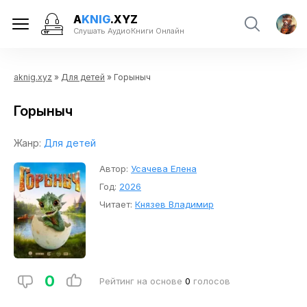
A
KNIG
.XYZ
Слушать АудиоКниги Онлайн
aknig.xyz
»
Для детей
» Горыныч
Горыныч
Жанр:
Для детей
Автор:
Усачева Елена
Год:
2026
Читает:
Князев Владимир
0
Рейтинг на основе
0
голосов