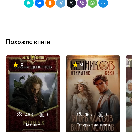
8
9
10
11
Похожие книги
0
0
466
0
165
0
Монах
Открытие века