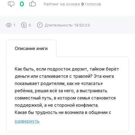
0
Рейтинг на основе
0
голосов
1
0
Длительность:
14:50:23
Описание книги
Как быть, если подросток дерзит, тайком берёт
деньги или сталкивается с травлей? Эта книга
показывает родителям, как не «спасать»
ребёнка, решая всё за него, а выстраивать
совместный путь, в котором семья становится
поддержкой, а не стороной конфликта.
Какая бы трудность ни возникла в общении с
подростком, здесь можно найти подсказки и
развернуть
решения. В книге — минимум теории и максимум
практики: чек-листы, упражнения, тесты и