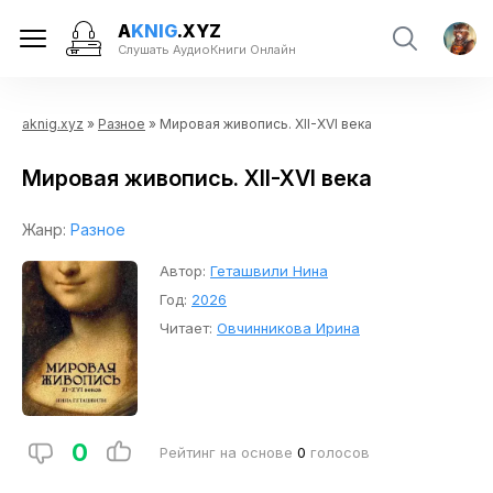
A
KNIG
.XYZ
Слушать АудиоКниги Онлайн
aknig.xyz
»
Разное
» Мировая живопись. XII-XVI века
Мировая живопись. XII-XVI века
Жанр:
Разное
Автор:
Геташвили Нина
Год:
2026
Читает:
Овчинникова Ирина
0
Рейтинг на основе
0
голосов