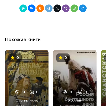
аудиокниги на сайте после покупки.
8
9
10
11
Похожие книги
12
13
0
0
14
15
16
17
51
0
20
0
18
Сто великих
Россия
19