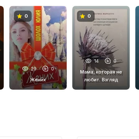
0
0
14
0
29
0
Мама, которая не
Жених
любит. Взгляд
психотерапевта
на сложные
отношения матери
и дочери