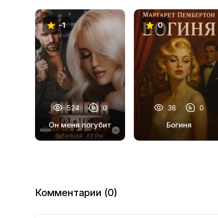
-1
0
524
0
38
0
Он меня погубит
Богиня
Комментарии (0)