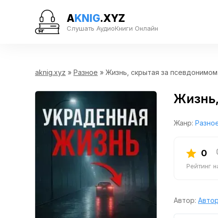
A
KNIG
.XYZ
Слушать АудиоКниги Онлайн
aknig.xyz
»
Разное
» Жизнь, скрытая за псевдонимом
Жизнь,
Жанр:
Разно
0
Рейтинг 
Автор:
Автор