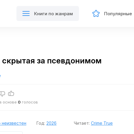
Книги по жанрам
Популярные
 скрытая за псевдонимом
е
на основе
0
голосов
 неизвестен
Год:
2026
Читает:
Crime True