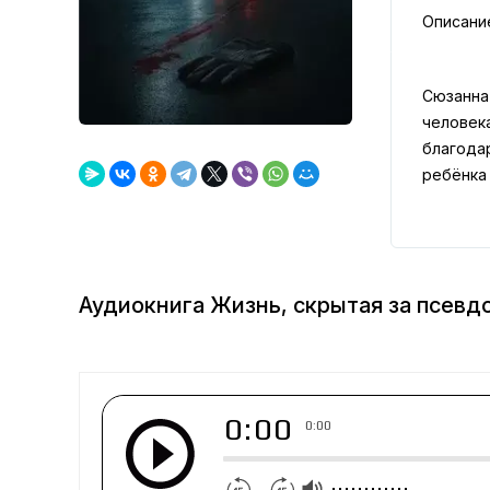
Описани
Сюзанна
человека
благодар
ребёнка 
Аудиокнига Жизнь, скрытая за псев
0:00
0:00