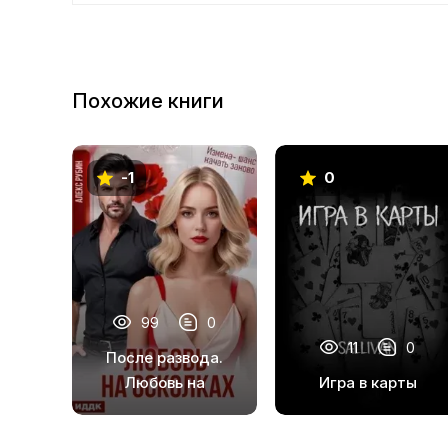
Похожие книги
-1
0
99
0
11
0
После развода.
Любовь на
Игра в карты
осколках