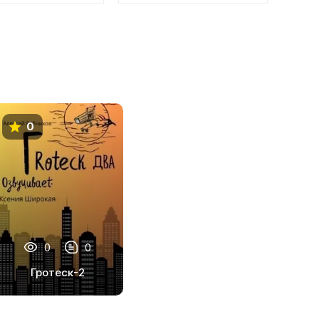
0
0
0
Гротеск-2