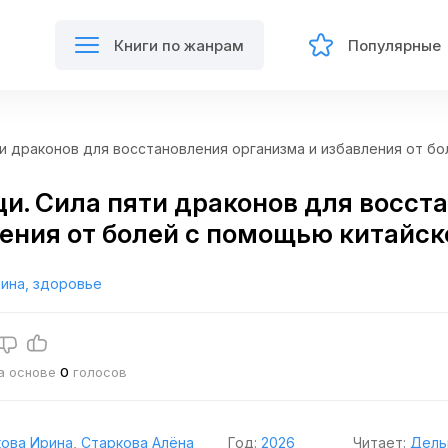
Книги по жанрам
Популярные
ти драконов для восстановления организма и избавления от б
ци. Сила пяти драконов для восст
ения от болей с помощью китайск
ина, здоровье
на основе
0
голосов
ова Ирина
,
Старкова Алёна
Год:
2026
Читает:
Дель