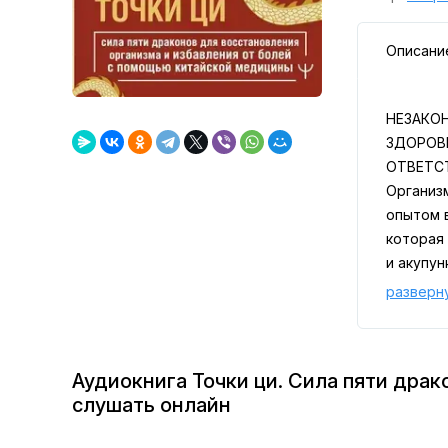
Описани
НЕЗАКО
ЗДОРОВ
ОТВЕТС
Организм
опытом 
которая 
и акупун
разверн
Аудиокнига Точки ци. Сила пяти дра
слушать онлайн