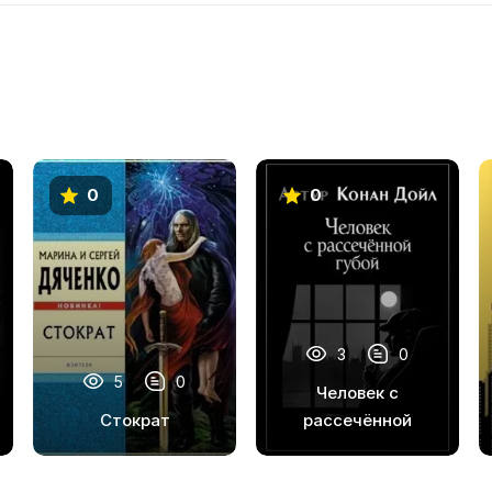
0
0
3
0
5
0
Человек с
Стократ
рассечённой
губой