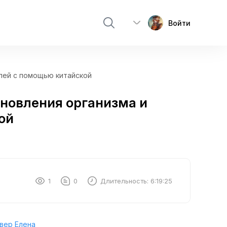
Войти
олей с помощью китайской
ановления организма и
ой
1
0
Длительность:
6:19:25
вер Елена