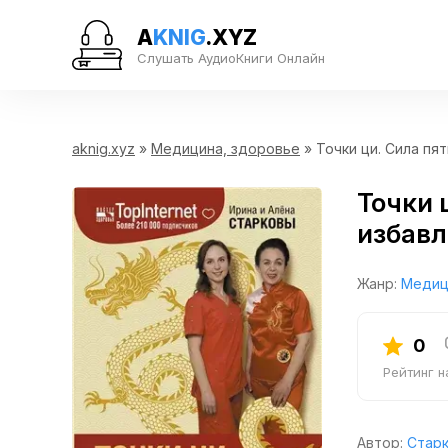
A
KNIG
.XYZ
Слушать АудиоКниги Онлайн
aknig.xyz
»
Медицина, здоровье
» Точки ци. Сила пя
Точки 
избавл
Жанр:
Медиц
0
Рейтинг 
Автор:
Старк