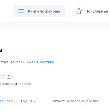
Книги по жанрам
Популярные
а
тика, фэнтези
,
Ужасы, мистика
на основе
0
голосов
ев Глеб
Год:
2026
Читает:
Велесов Мирослав