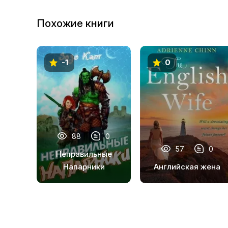
10
Похожие книги
11
12
-1
0
13
88
0
57
0
Неправильные
Напарники
Английская жена