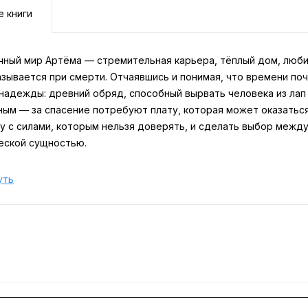
е книги
чный мир Артёма — стремительная карьера, тёплый дом, любим
зывается при смерти. Отчаявшись и понимая, что времени по
 надежды: древний обряд, способный вырвать человека из лап
ным — за спасение потребуют плату, которая может оказатьс
ку с силами, которым нельзя доверять, и сделать выбор межд
еской сущностью.
уть