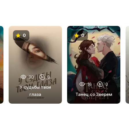
0
0
30
0
16
0
У судьбы твои
глаза
Танец со Зверем