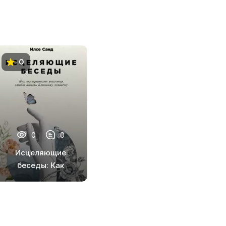
0
0
0
Исцеляющие
беседы: Как
выстраивать
разговор, чтобы
помочь близкому
человеку