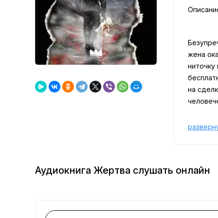
Описани
Безупре
жена ока
ниточку
бесплат
на сдел
человеч
разверн
Аудиокнига Жертва слушать онлайн