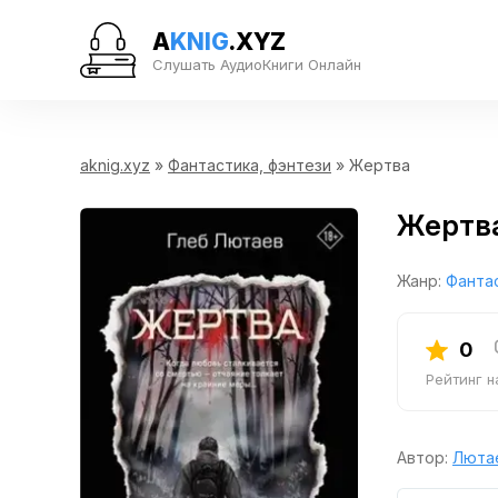
A
KNIG
.XYZ
Слушать АудиоКниги Онлайн
aknig.xyz
»
Фантастика, фэнтези
» Жертва
Жертв
Жанр:
Фантас
0
Рейтинг 
Автор:
Люта