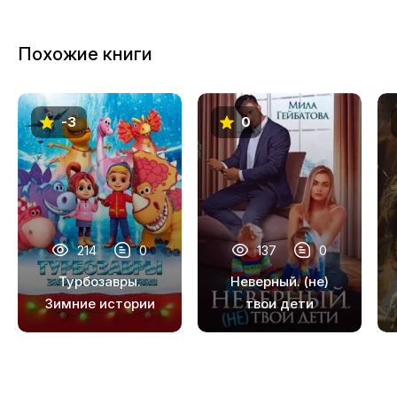
Похожие книги
-3
0
214
0
137
0
Турбозавры.
Неверный. (не)
Зимние истории
твои дети