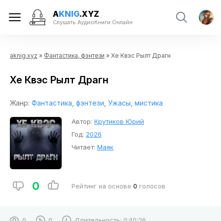
A
KNIG
.XYZ
Слушать АудиоКниги Онлайн
aknig.xyz
»
Фантастика, фэнтези
» Хе Квэс Рылт Драгн
Хе Квэс Рылт Драгн
Жанр:
Фантастика, фэнтези
,
Ужасы, мистика
Автор:
Крутиков Юрий
Год:
2026
Читает:
Маяк
0
Рейтинг на основе
0
голосов
0
0
Длительность:
0:40:26