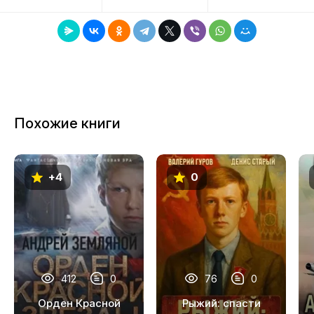
8
9
10
11
Похожие книги
12
13
+4
0
14
15
16
17
412
0
76
0
18
Орден Красной
Рыжий: спасти