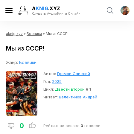
A
KNIG
.XYZ
Слушать АудиоКниги Онлайн
aknig.xyz
»
Боевики
» Мы из СССР!
Мы из СССР!
Жанр:
Боевики
Автор:
Громов Савелий
Год:
2025
Цикл:
Двести второй
# 1
Читает:
Валентинов Андрей
0
Рейтинг на основе
0
голосов