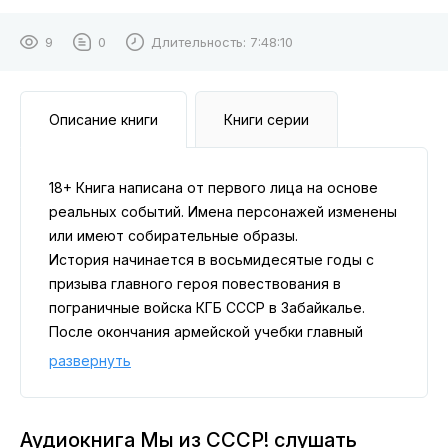
9
0
Длительность:
7:48:10
Описание книги
Книги серии
18+ Книга написана от первого лица на основе
реальных событий. Имена персонажей изменены
или имеют собирательные образы.
История начинается в восьмидесятые годы с
призыва главного героя повествования в
пограничные войска КГБ СССР в Забайкалье.
После окончания армейской учебки главный
герой попадает в Афганистан. В составе экипажа
развернуть
БТРа саперного взвода, в который входят
советские мальчишки разных национальностей
(русский, бурят, узбек и украинец) из разных
Аудиокнига Мы из СССР! слушать