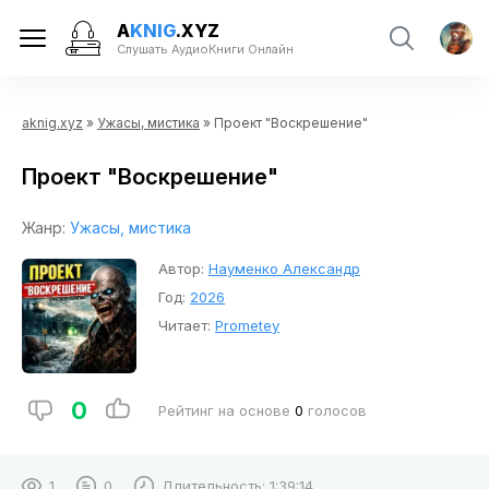
A
KNIG
.XYZ
Слушать АудиоКниги Онлайн
aknig.xyz
»
Ужасы, мистика
» Проект "Воскрешение"
Проект "Воскрешение"
Жанр:
Ужасы, мистика
Автор:
Науменко Александр
Год:
2026
Читает:
Prometey
0
Рейтинг на основе
0
голосов
1
0
Длительность:
1:39:14