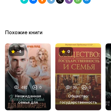
Похожие книги
-4
0
492
0
39
0
Неожиданная
Общество:
семья для
государственность
миллиардера
и семья