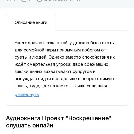
Описание книги
Ежегодная вылазка в тайгу должна была стать
для семейной пары привычным побегом от
суеты и людей. Однако вместо спокойствия их
ждёт смертельная угроза: двое сбежавших
заключённых захватывают супругов и
вынуждают идти всё дальше в непроходимую
глушь, туда, где на карте — лишь сплошная
зелень.
развернуть
Неожиданная находка переворачивает
ситуацию: в чаще обнаруживается заброшенный
секретный объект, десятилетиями скрытый от
Аудиокнига Проект "Воскрешение"
посторонних глаз. То, что ещё со времён войны
слушать онлайн
держали под замком, начинает вырываться