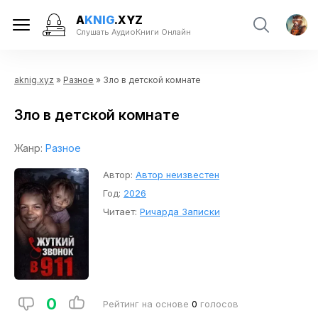
A
KNIG
.XYZ
Слушать АудиоКниги Онлайн
aknig.xyz
»
Разное
» Зло в детской комнате
Зло в детской комнате
Жанр:
Разное
Автор:
Автор неизвестен
Год:
2026
Читает:
Ричарда Записки
0
Рейтинг на основе
0
голосов