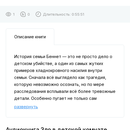
1
0
Длительность:
0:55:51
Описание книги
История семьи Беннет — это не просто дело о
детском убийстве, а один из самых жутких
примеров хладнокровного насилия внутри
семьи. Сначала всё выглядело как трагедия,
которую невозможно осознать, но по мере
расследования всплывали всё более тревожные
детали. Особенно пугает не только сам
поступок, а то, каким оказался его настоящий
развернуть
мотив. Это дело до сих пор вызывает споры о
природе зла, психопатии и о том, можно ли
распознать монстра заранее.
Аудиокнига Зло в детской комнате