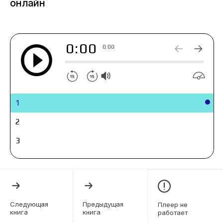
онлайн
весь мир, пока неизвестно.
0:00
0:00
1
2
3
Следующая
Предыдущая
Плеер не
книга
книга
работает