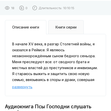
18
0
Длительность:
10:10:15
Описание книги
Книги серии
В начале XV века, в разгар Столетней войны, я
оказался в Реймсе. Я являюсь
незаконнорождённым сыном бедного сеньора.
Меня преследуют все: от сводного брата и
местных властей до преступников и инквизиции.
Я стараюсь выжить и защитить свою новую
семью, ввязываясь в споры и драки, совершая
ошибки — в общем, проблем предостаточно.
развернуть
Вдобавок к этому, исторические события
начинают развиваться не так, как описано в
книгах. Кто-то появился здесь раньше и успел
Аудиокнига Псы Господни слушать
внести изменения. Как это повлияет на меня и