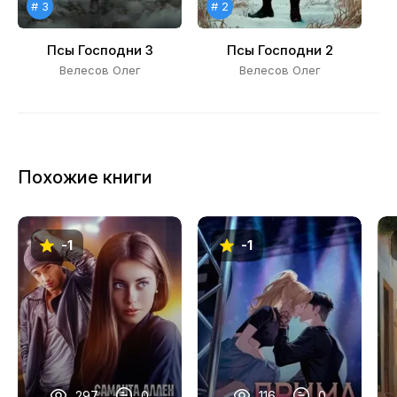
# 3
# 2
Псы Господни 3
Псы Господни 2
Велесов Олег
Велесов Олег
Похожие книги
-1
-1
297
0
116
0