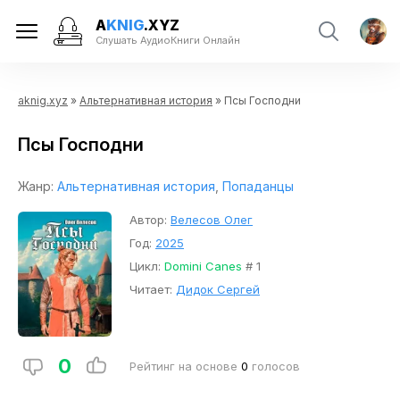
A
KNIG
.XYZ
Слушать АудиоКниги Онлайн
aknig.xyz
»
Альтернативная история
» Псы Господни
Псы Господни
Жанр:
Альтернативная история
,
Попаданцы
Автор:
Велесов Олег
Год:
2025
Цикл:
Domini Canes
# 1
Читает:
Дидок Сергей
0
Рейтинг на основе
0
голосов