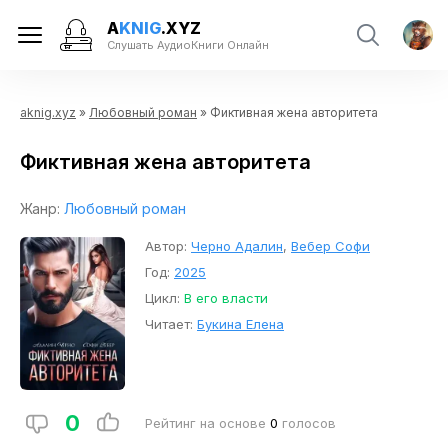
A
KNIG
.XYZ
Слушать АудиоКниги Онлайн
aknig.xyz
»
Любовный роман
» Фиктивная жена авторитета
Фиктивная жена авторитета
Жанр:
Любовный роман
Автор:
Черно Адалин
,
Вебер Софи
Год:
2025
Цикл:
В его власти
Читает:
Букина Елена
0
Рейтинг на основе
0
голосов