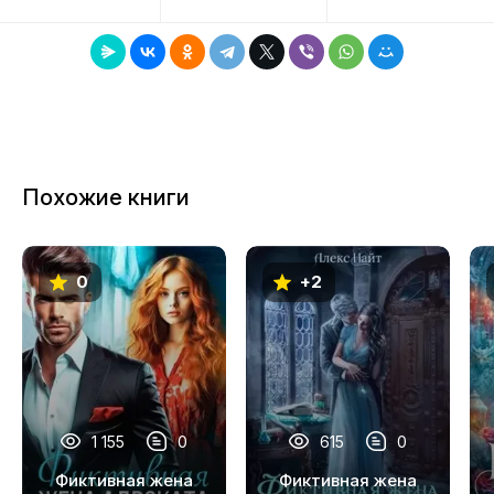
8
9
10
11
Похожие книги
12
13
0
+2
14
15
16
17
1 155
0
615
0
18
Фиктивная жена
Фиктивная жена