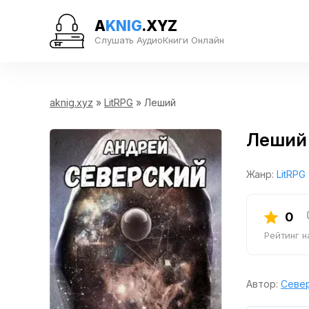
A
KNIG
.XYZ
Слушать АудиоКниги Онлайн
aknig.xyz
»
LitRPG
» Леший
Леший
Жанр:
LitRPG
0
Рейтинг 
Автор:
Севе