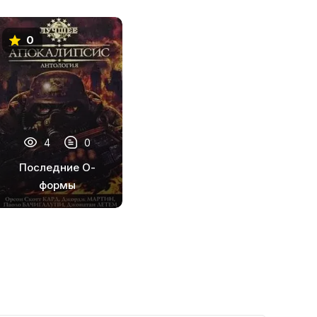
0
4
0
Последние О-
формы