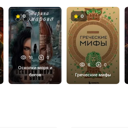
0
0
16
0
6
0
Осколки моря и
богов
Греческие мифы