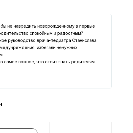
тобы не навредить новорожденному в первые
 родительство спокойным и радостным?
кое руководство врача-педиатра Станислава
 медучреждения, избегали ненужных
м.
о самое важное, что стоит знать родителям:
авыков;
н
 принимать поспешных решений и сохранять
ву и сразу найти нужную информацию. Она будет
пыт, чтобы забота о здоровье ребенка была