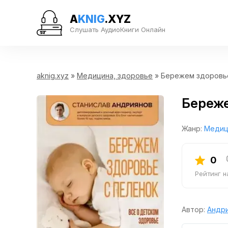
A
KNIG
.XYZ
Слушать АудиоКниги Онлайн
aknig.xyz
»
Медицина, здоровье
» Бережем здоровье
Береже
Жанр:
Медиц
0
Рейтинг 
Автор:
Андри