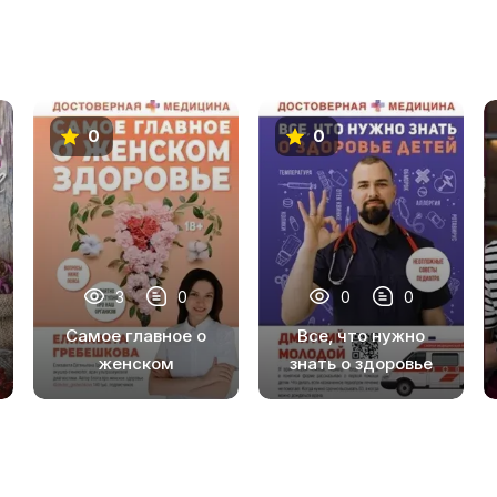
0
0
3
0
0
0
Самое главное о
Все, что нужно
женском
знать о здоровье
здоровье. Вопросы
детей.
ниже пояса
Неотложная
помощь, советы
педиатра