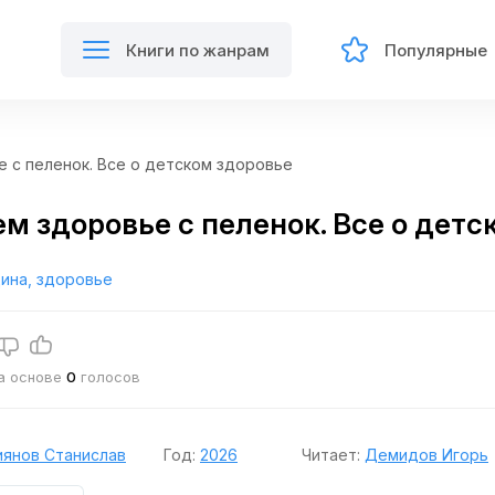
Книги по жанрам
Популярные
 с пеленок. Все о детском здоровье
м здоровье с пеленок. Все о детс
ина, здоровье
на основе
0
голосов
янов Станислав
Год:
2026
Читает:
Демидов Игорь