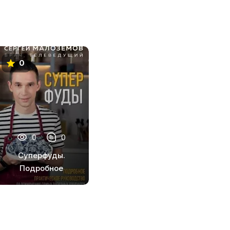
0
0
0
Суперфуды.
Подробное
практическое
руководство по
применению
самых полезных