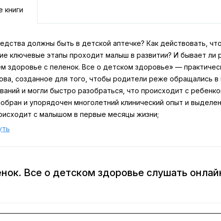
е книги
редства должны быть в детской аптечке? Как действовать, ч
кие ключевые этапы проходит малыш в развитии? И бывает ли
м здоровье с пеленок. Все о детском здоровье» — практичес
ова, созданное для того, чтобы родители реже обращались в
ваний и могли быстро разобраться, что происходит с ребенко
собран и упорядочен многолетний клинический опыт и выделен
роисходит с малышом в первые месяцы жизни;
ые вехи развития: прибавка в весе, рефлексы, формирование н
уть
нности организации режима сна;
в домашней детской аптечки;
ипы и правила вакцинации и другие необходимые темы.
нок. Все о детском здоровье слушать онлай
 опирающиеся на практику, помогают снизить тревожность, не
ость в непредвиденных ситуациях.
добно использовать как справочник: можно открыть любую гла
и тем, кто стал родителем впервые, и тем, у кого уже есть о
ой и спокойной.