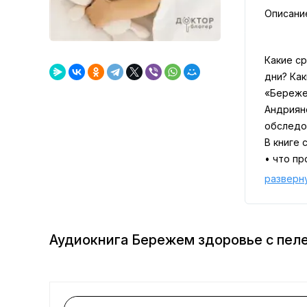
Описани
Какие с
дни? Ка
«Береже
Андриян
обследо
В книге 
• что п
• основн
разверн
• особе
• соста
• принц
Аудиокнига Бережем здоровье с пеле
Знания,
уверенн
Книгу у
полезна 
осознанн