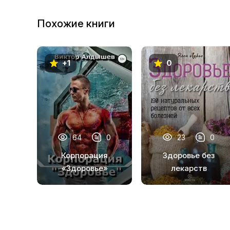
10
Похожие книги
11
+1
0
64
0
23
0
Корпорация
Здоровье без
«Здоровье»
лекарств