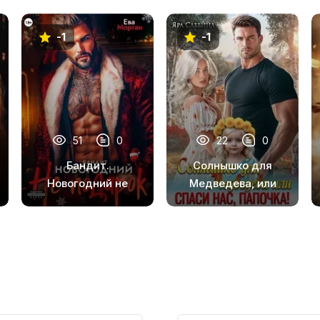
-1
-1
51
0
22
0
Бандит.
Солнышко для
Новогодний не
Медведева, или
подарок
Спаси нас,
папочка!