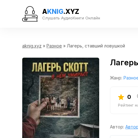
A
KNIG
.XYZ
Слушать АудиоКниги Онлайн
aknig.xyz
»
Разное
» Лагерь, ставший ловушкой
Лагерь
Жанр:
Разно
0
Рейтинг 
Автор:
Автор