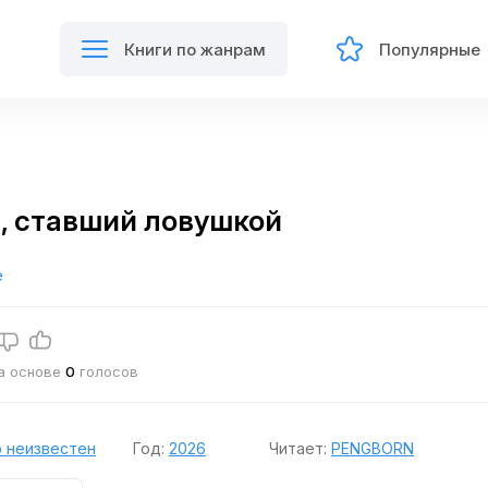
Книги по жанрам
Популярные
, ставший ловушкой
е
на основе
0
голосов
 неизвестен
Год:
2026
Читает:
PENGBORN