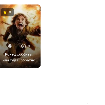
0
8
0
Конец хоббита,
или туда, обратно
и снова туда