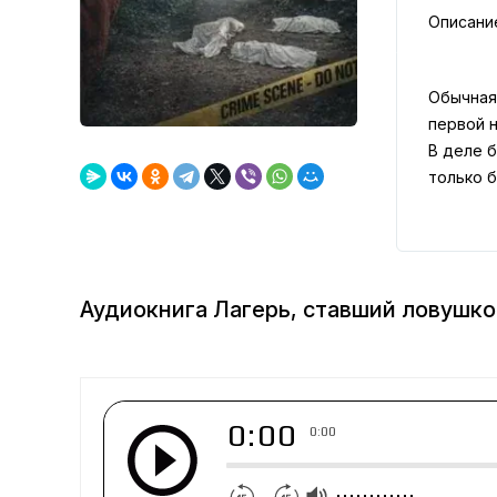
Описани
Обычная
первой н
В деле 
только б
Аудиокнига Лагерь, ставший ловушко
0:00
0:00