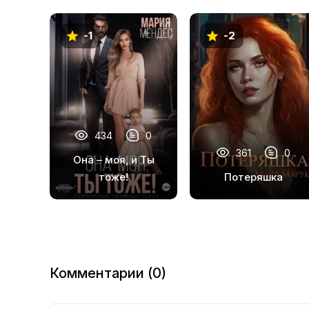
-1
-2
434
0
361
0
Она – моя, и Ты
тоже!
Потеряшка
Комментарии (0)