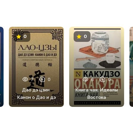
0
0
7
0
6
0
Дао дэ цзин.
Книга чая. Идеалы
Канон о Дао и дэ
Востока