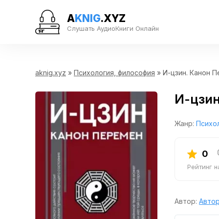
A
KNIG
.XYZ
Слушать АудиоКниги Онлайн
aknig.xyz
»
Психология, философия
» И-цзин. Канон 
И-цзин
Жанр:
Психо
0
Рейтинг 
Автор:
Автор