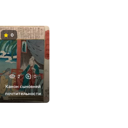
0
2
0
Канон сыновней
почтительности
(Сяо цзин)