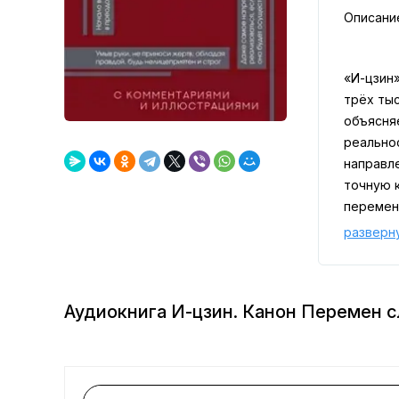
Описани
«И-цзин
трёх тыс
объясня
реально
направл
точную 
перемен
разверн
Аудиокнига И-цзин. Канон Перемен 