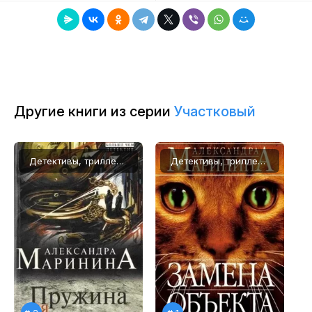
8
9
10
11
Другие книги из серии
Участковый
12
13
Детективы, триллеры
Детективы, триллеры
14
15
16
17
18