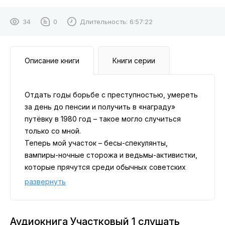
34
0
Длительность:
6:57:22
Описание книги
Книги серии
Отдать годы борьбе с преступностью, умереть
за день до пенсии и получить в «награду»
путёвку в 1980 год – такое могло случиться
только со мной.
Теперь мой участок – бесы-спекулянты,
вампиры-ночные сторожа и ведьмы-активистки,
которые прячутся среди обычных советских
граждан, а моя сверхсекретная миссия –
развернуть
следить, чтоб эта шайка-лейка не «светила»
своими настоящими физиономиями и не мешала
жить честному участковому.
Аудиокнига Участковый 1 слушать