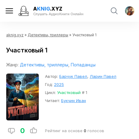
A
KNIG
.XYZ
Слушать АудиоКниги Онлайн
aknig.xyz
»
Детективы, триллеры
» Участковый 1
Участковый 1
Жанр:
Детективы, триллеры
,
Попаданцы
Автор:
Барчук Павел
,
Ларин Павел
Год:
2025
Цикл:
Участковый
# 1
Читает:
Букчин Иван
0
Рейтинг на основе
0
голосов