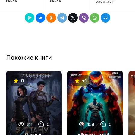
книга
книга
работает
7
8
9
10
11
Похожие книги
12
13
0
+1
14
15
16
17
211
0
168
0
18
Я стану
Убивать, чтобы