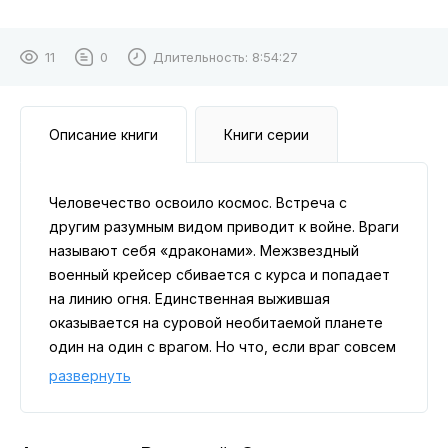
11
0
Длительность:
8:54:27
Описание книги
Книги серии
Человечество освоило космос. Встреча с
другим разумным видом приводит к войне. Враги
называют себя «драконами». Межзвездный
военный крейсер сбивается с курса и попадает
на линию огня. Единственная выжившая
оказывается на суровой необитаемой планете
один на один с врагом. Но что, если враг совсем
не такой, каким люди его представляли? Что,
развернуть
если враг слишком похож на них?