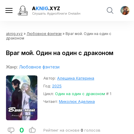
A
KNIG
.XYZ
Слушать АудиоКниги Онлайн
aknig.xyz
»
Любовное фэнтези
» Враг мой. Один на один с
драконом
Враг мой. Один на один с драконом
Жанр:
Любовное фэнтези
Автор:
Алешина Катерина
Год:
2025
Цикл:
Один на один с драконом
# 1
Читает:
Миколюк Аделина
0
Рейтинг на основе
0
голосов