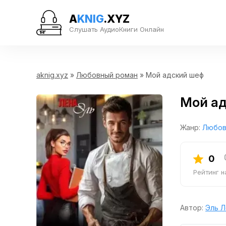
A
KNIG
.XYZ
Слушать АудиоКниги Онлайн
aknig.xyz
»
Любовный роман
» Мой адский шеф
Мой а
Жанр:
Любов
0
Рейтинг 
Автор:
Эль Л