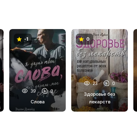
-1
0
23
0
39
0
Здоровье без
Слова
лекарств