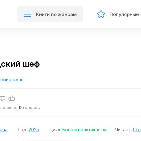
Книги по жанрам
Популярные
дский шеф
ный роман
на основе
0
голосов
ена
Год:
2025
Цикл:
Босс и практикантка
Читает:
Шт