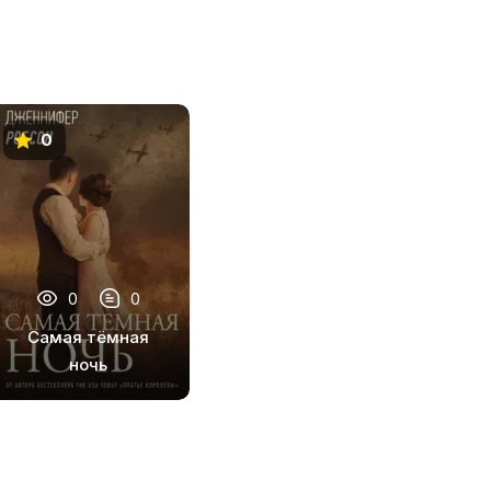
0
0
0
Самая тёмная
ночь