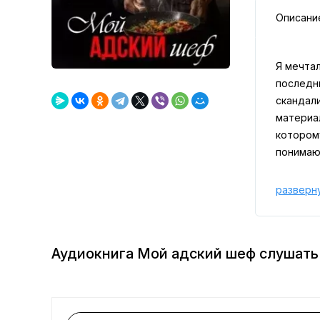
Описани
Я мечтал
последн
скандали
материал
котором
понимаю:
разверн
Аудиокнига Мой адский шеф слушать