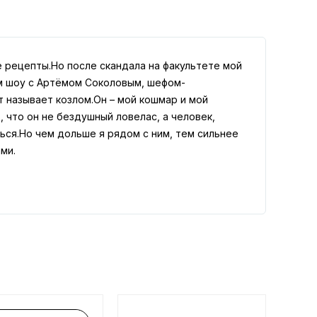
е рецепты.Но после скандала на факультете мой
ом шоу с Артёмом Соколовым, шефом-
т называет козлом.Он – мой кошмар и мой
 что он не бездушный ловелас, а человек,
ся.Но чем дольше я рядом с ним, тем сильнее
ми.