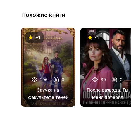
10
Похожие книги
11
12
+1
-1
13
14
15
16
296
0
60
0
17
Заучка на
После развода. Ты
18
факультете теней
меня потерял
навсегда