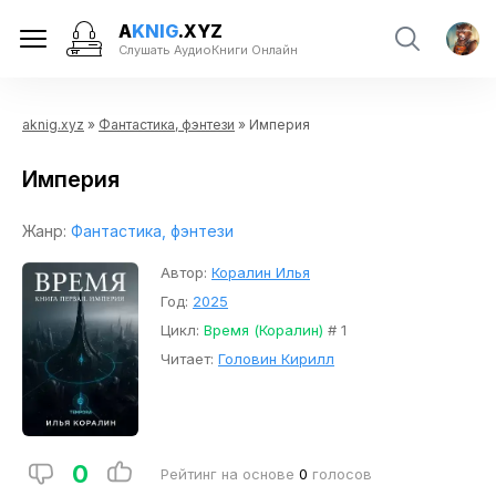
A
KNIG
.XYZ
Слушать АудиоКниги Онлайн
aknig.xyz
»
Фантастика, фэнтези
» Империя
Империя
Жанр:
Фантастика, фэнтези
Автор:
Коралин Илья
Год:
2025
Цикл:
Время (Коралин)
# 1
Читает:
Головин Кирилл
0
Рейтинг на основе
0
голосов