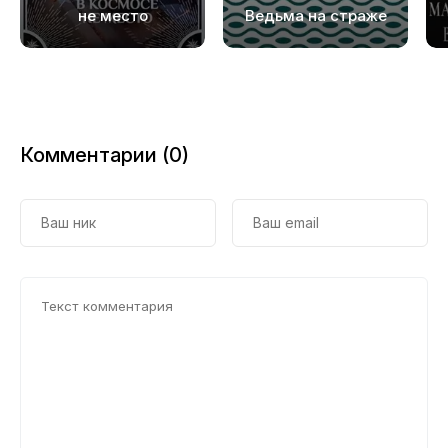
19
не место
Ведьма на страже
20
21
22
Комментарии (0)
23
24
25
26
27
28
29
30