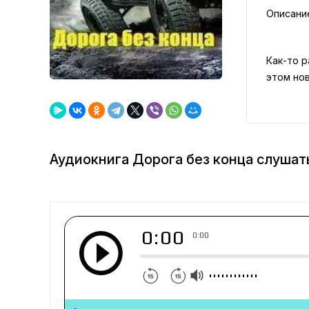
Описани
Как-то р
этом нов
Аудиокнига Дорога без конца слушат
0:00
0:00