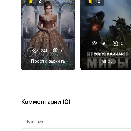
+2
+2
13
14
15
16
160
0
17
241
0
Непроходимые
Просто выжить
миры
Комментарии (0)