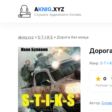
A
KNIG
.XYZ
Слушать АудиоКниги Онлайн
aknig.xyz
»
S-T-I-K-S
» Дорога без конца
Дорога
Жанр:
S-T-I-K
0
Рейтинг 
Автор:
Булав