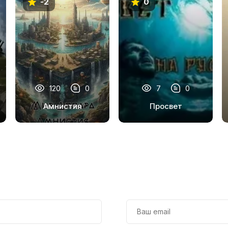
-2
0
120
0
7
0
Амнистия
Просвет