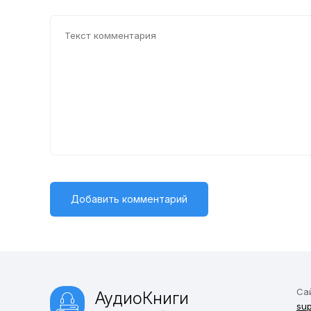
Са
АудиоКниги
sup