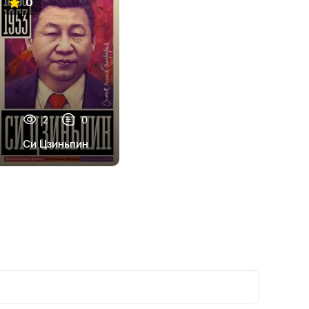
0
2
0
Си Цзиньпин