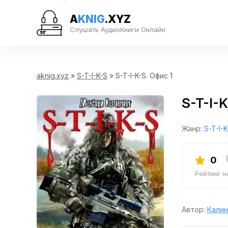
A
KNIG
.XYZ
Слушать АудиоКниги Онлайн
aknig.xyz
»
S-T-I-K-S
» S-T-I-K-S. Офис 1
S-T-I-K
Жанр:
S-T-I-K
0
Рейтинг 
Автор:
Калин