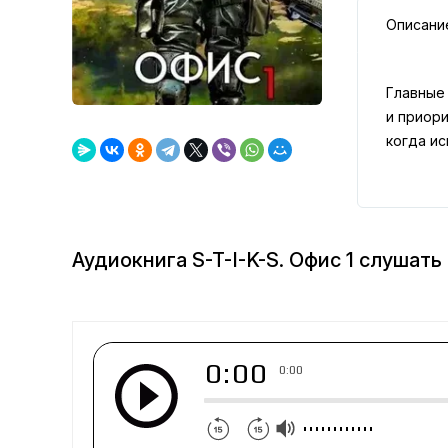
Описани
Главные 
и приор
когда и
Аудиокнига S-T-I-K-S. Офис 1 слушать
0:00
0:00