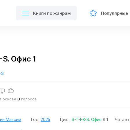
Книги по жанрам
Популярные
-S. Офис 1
-S
на основе
0
голосов
ин Максим
Год:
2025
Цикл:
S-T-I-K-S. Офис
# 1
Читает