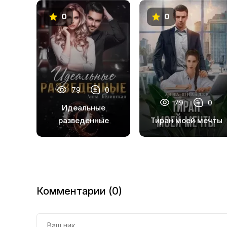
0
0
79
0
79
0
Идеальные
разведенные
Тиран моей мечты
Комментарии (0)