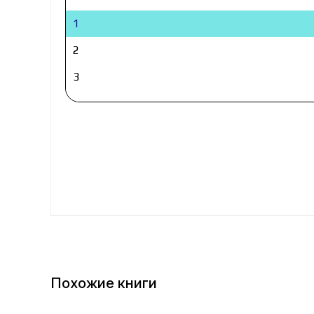
1
2
3
4
5
6
7
Похожие книги