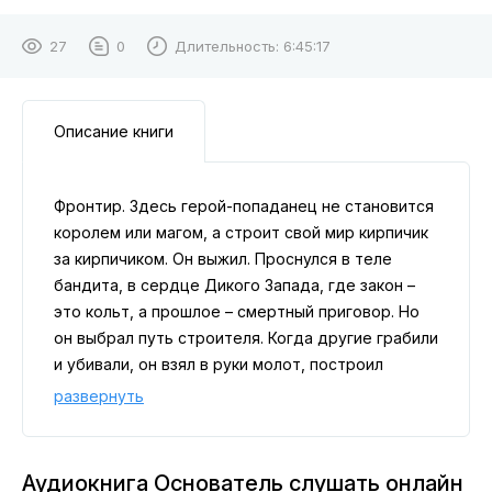
27
0
Длительность:
6:45:17
Описание книги
Фронтир. Здесь герой-попаданец не становится
королем или магом, а строит свой мир кирпичик
за кирпичиком. Он выжил. Проснулся в теле
бандита, в сердце Дикого Запада, где закон –
это кольт, а прошлое – смертный приговор. Но
он выбрал путь строителя. Когда другие грабили
и убивали, он взял в руки молот, построил
кузницу, а потом собственный дом. Затем вокруг
развернуть
него выросло целое поселение, где нашли
приют изгои и мечтатели. Но фронтир не
прощает тех, кто меняет его правила. За спиной
Аудиокнига Основатель слушать онлайн