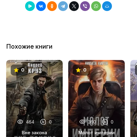
8
9
10
11
Похожие книги
12
13
0
0
14
15
16
17
18
464
0
360
0
19
Вне закона
Молот империи