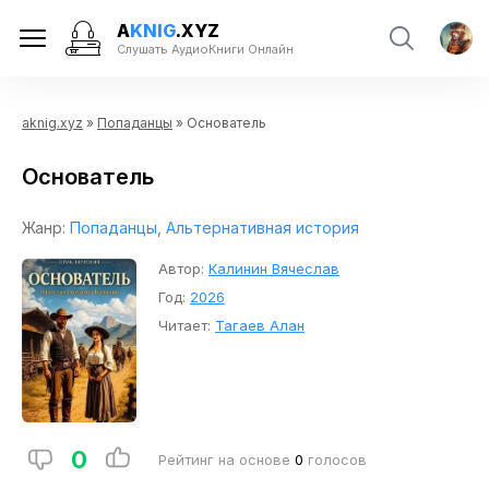
A
KNIG
.XYZ
Слушать АудиоКниги Онлайн
aknig.xyz
»
Попаданцы
» Основатель
Основатель
Жанр:
Попаданцы
,
Альтернативная история
Автор:
Калинин Вячеслав
Год:
2026
Читает:
Тагаев Алан
0
Рейтинг на основе
0
голосов