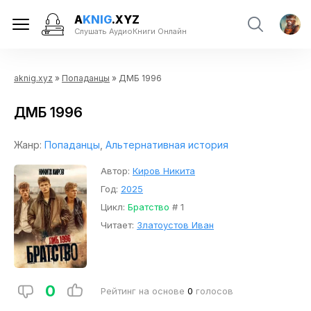
A
KNIG
.XYZ
Слушать АудиоКниги Онлайн
aknig.xyz
»
Попаданцы
» ДМБ 1996
ДМБ 1996
Жанр:
Попаданцы
,
Альтернативная история
Автор:
Киров Никита
Год:
2025
Цикл:
Братство
# 1
Читает:
Златоустов Иван
0
Рейтинг на основе
0
голосов