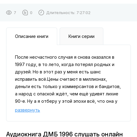
7
0
Длительность:
7:27:02
Описание книги
Книги серии
После несчастного случая я снова оказался в
1997 году, в то лето, когда потерял родных и
друзей. Но в этот раз у меня есть шанс
исправить всё.Цены считают в миллионах,
деньги есть только у коммерсантов и бандитов,
а народ с опаской ждёт, чем ещё удивят лихие
90-е. Ну а я отберу у этой эпохи всё, что она у
меня забрала. Отберу с процентами, которые
развернуть
она должна мне.
От автора:
✅ Курить и пить — вредно
Аудиокнига ДМБ 1996 слушать онлайн