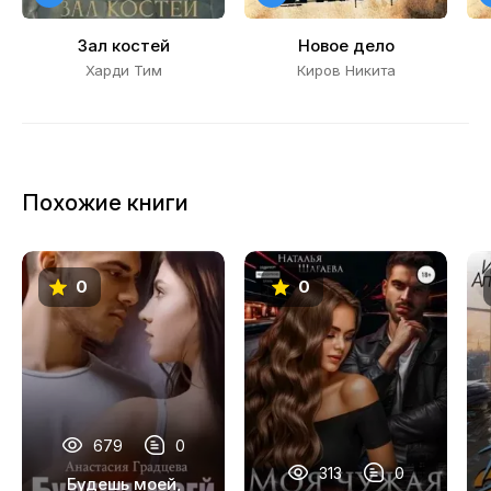
20
Зал костей
Новое дело
Харди Тим
Киров Никита
Похожие книги
0
0
679
0
313
0
Будешь моей,