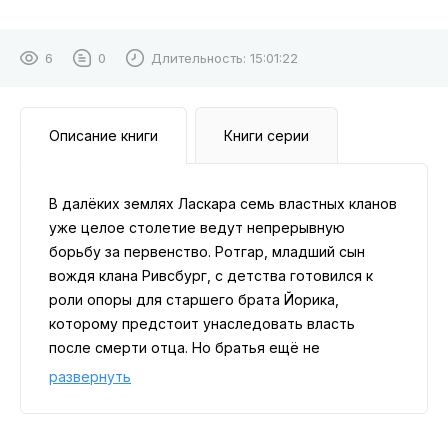
6
0
Длительность:
15:01:22
Описание книги
Книги серии
В далёких землях Ласкара семь властных кланов
уже целое столетие ведут непрерывную
борьбу за первенство. Ротгар, младший сын
вождя клана Ривсбург, с детства готовился к
роли опоры для старшего брата Йорика,
которому предстоит унаследовать власть
после смерти отца. Но братья ещё не
подозревают, что привычный порядок вот-вот
развернуть
рухнет, а на сцену выйдет сила, страшнее
любого смертного.
Заклятый противник Ривсбурга — клан Ворунд —