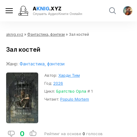
A
KNIG
.XYZ
Слушать АудиоКниги Онлайн
aknig.xyz
»
Фантастика, фэнтези
» Зал костей
Зал костей
Жанр:
Фантастика, фэнтези
Автор:
Харди Тим
Год:
2026
Цикл:
Братство Орла
# 1
Читает:
Populo Mortem
0
Рейтинг на основе
0
голосов