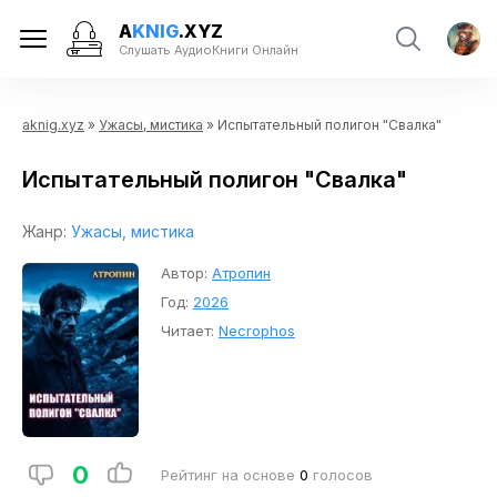
A
KNIG
.XYZ
Слушать АудиоКниги Онлайн
aknig.xyz
»
Ужасы, мистика
» Испытательный полигон "Свалка"
Испытательный полигон "Свалка"
Жанр:
Ужасы, мистика
Автор:
Атропин
Год:
2026
Читает:
Necrophos
0
Рейтинг на основе
0
голосов