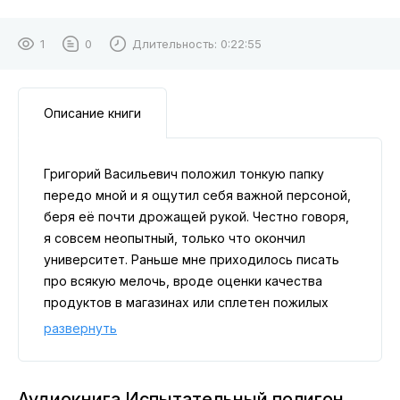
1
0
Длительность:
0:22:55
Описание книги
Григорий Васильевич положил тонкую папку
передо мной и я ощутил себя важной персоной,
беря её почти дрожащей рукой. Честно говоря,
я совсем неопытный, только что окончил
университет. Раньше мне приходилось писать
про всякую мелочь, вроде оценки качества
продуктов в магазинах или сплетен пожилых
дам из старого района нашего города. Я всегда
развернуть
старался писать с максимальным усердием и
серьёзностью. И вот, похоже, мне наконец
повезло. Меня пригласил сам главный редактор
Аудиокнига Испытательный полигон