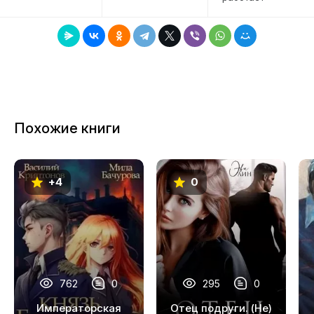
Похожие книги
+4
0
762
0
295
0
Императорская
Отец подруги. (Не)