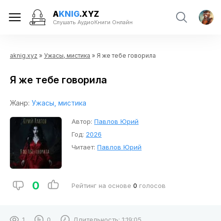
A
KNIG
.XYZ
Слушать АудиоКниги Онлайн
aknig.xyz
»
Ужасы, мистика
» Я же тебе говорила
Я же тебе говорила
Жанр:
Ужасы, мистика
Автор:
Павлов Юрий
Год:
2026
Читает:
Павлов Юрий
0
Рейтинг на основе
0
голосов
1
0
Длительность:
1:19:05