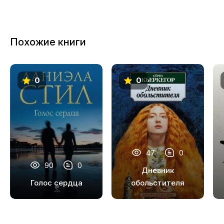
Похожие книги
0
0
47
0
90
0
Дневник
Голос сердца
обольстителя